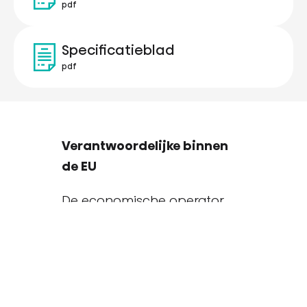
pdf
Specificatieblad
pdf
Verantwoordelijke binnen
de EU
De economische operator
die verantwoordelijk is voor
dit product is gevestigd in de
EU:
Gorenje gospodinjski aparati,