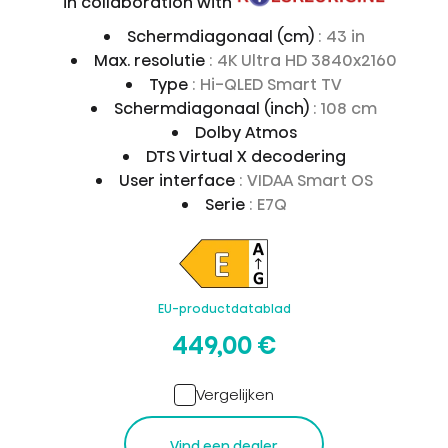
in collaboration with
Schermdiagonaal (cm)
: 43 in
Max. resolutie
: 4K Ultra HD 3840x2160
Type
: Hi-QLED Smart TV
Schermdiagonaal (inch)
: 108 cm
Dolby Atmos
DTS Virtual X decodering
User interface
: VIDAA Smart OS
Serie
: E7Q
EU-productdatablad
449,00 €
Vergelijken
Vind een dealer