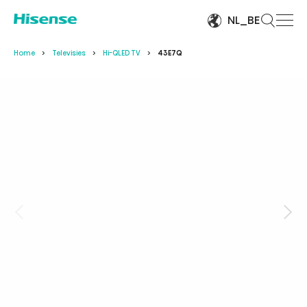
NL_BE
Home
Televisies
Hi-QLED TV
43E7Q