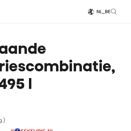
NL_BE
taande
riescombinatie,
495 l
g )