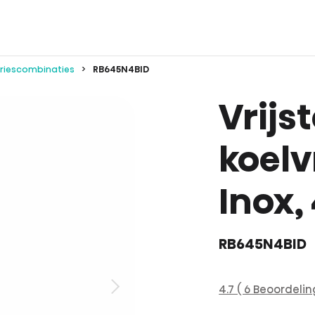
vriescombinaties
RB645N4BID
Vrijs
koelv
Inox, 
RB645N4BID
4.7 ( 6 Beoordelin