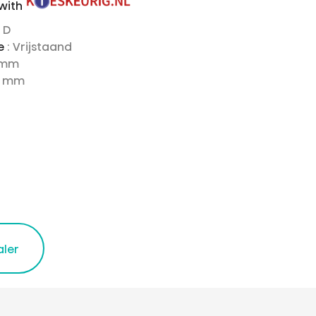
 with
: D
ie
: Vrijstaand
 mm
0 mm
aler