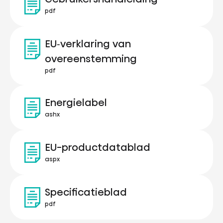
pdf
EU‑verklaring van
overeenstemming
pdf
Energielabel
ashx
EU-productdatablad
aspx
Specificatieblad
pdf