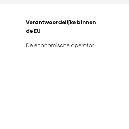
Verantwoordelijke binnen
de EU
De economische operator
die verantwoordelijk is voor
dit product is gevestigd in de
EU:
Gorenje gospodinjski aparati,
d.o.o.
Partizanska cesta 12, 3320
Velenje, SI