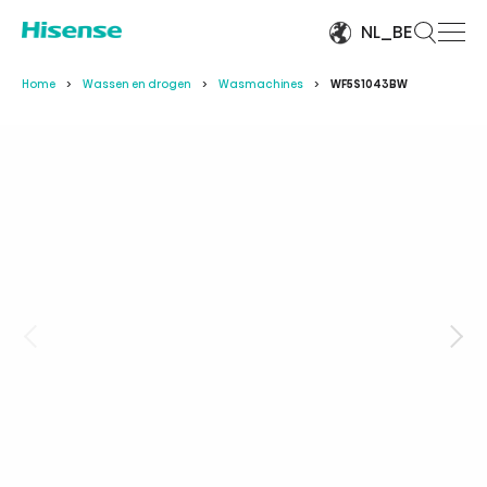
NL_BE
Home
Wassen en drogen
Wasmachines
WF5S1043BW