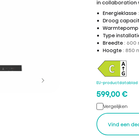
in collaboration
Energieklasse
Droog capaci
Warmtepomp
Type installat
Breedte
: 600
Hoogte
: 850
EU-productdatablad
599,00 €
Vergelijken
Vind een de