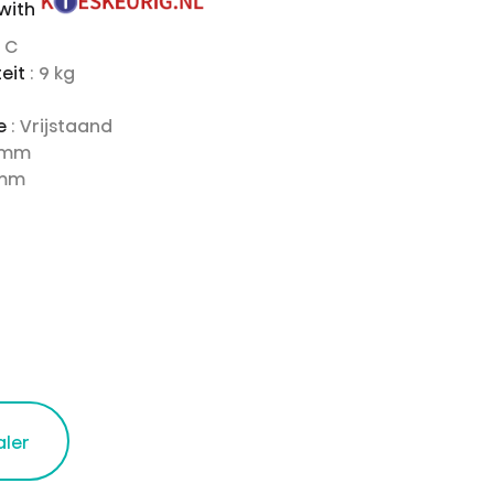
 with
: C
teit
: 9 kg
ie
: Vrijstaand
 mm
 mm
aler