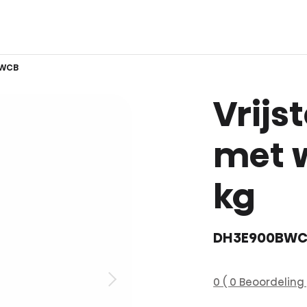
BWCB
Vrijs
met 
kg
DH3E900BW
0 ( 0 Beoordeling 