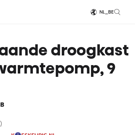
NL_BE
taande droogkast
warmtepomp, 9
CB
)