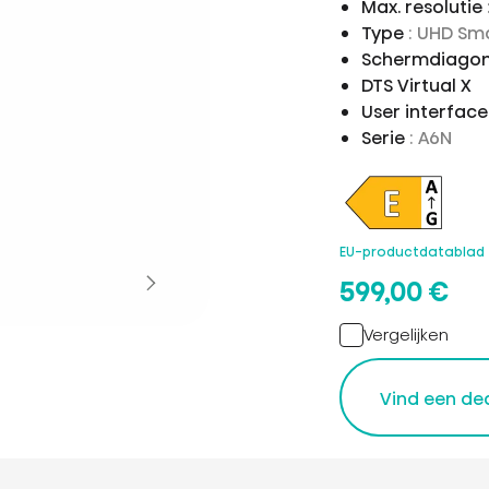
Max. resolutie
Type
: UHD Sm
Schermdiagon
DTS Virtual X
User interfac
Serie
: A6N
EU-productdatablad
599,00 €
Vergelijken
Vind een de