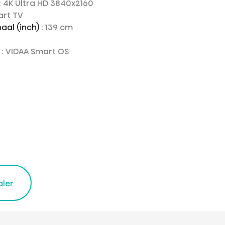
: 4K Ultra HD 3840x2160
art TV
aal (inch)
: 139 cm
e
: VIDAA Smart OS
aler