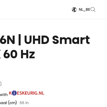
NL_BE
 A6N | UHD Smart
 60 Hz
)
 with
aal (cm)
: 55 in