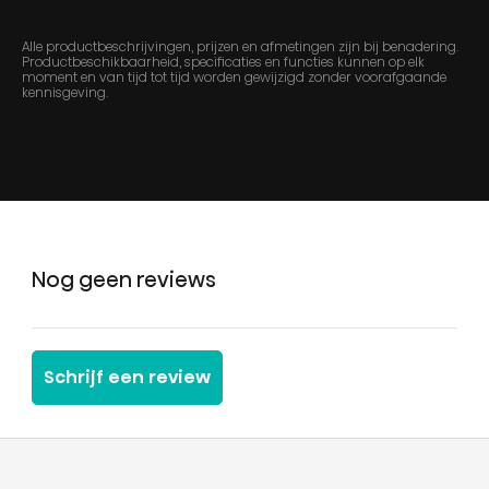
Alle productbeschrijvingen, prijzen en afmetingen zijn bij benadering.
Productbeschikbaarheid, specificaties en functies kunnen op elk
moment en van tijd tot tijd worden gewijzigd zonder voorafgaande
kennisgeving.
Nog geen reviews
Schrijf een review