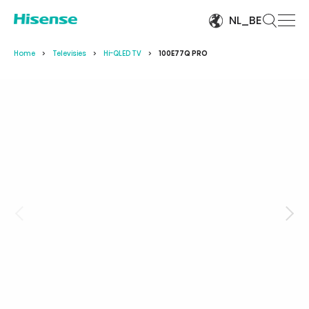
NL_BE
Home
Televisies
Hi-QLED TV
100E77Q PRO