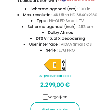
in collaboration with
Schermdiagonaal (cm)
: 100 in
Max. resolutie
: 4K Ultra HD 3840x2160
Type
: Hi-QLED Smart TV
Schermdiagonaal (inch)
: 253 cm
Dolby Atmos
DTS Virtual X decodering
User interface
: VIDAA Smart OS
Serie
: E7Q PRO
EU-productdatablad
2.299,00 €
Vergelijken
Vind een dealer