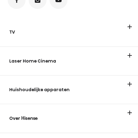
TV
Televisies
ULED Mini-LED
FHD/HD
QLED
Laser Home Cinema
Huishoudelijke apparaten
Koelen & vriezen
Wassen en drogen
Over Hisense
Over Hisense
Nieuws en tips
Vacatures