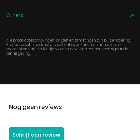
Others
Alle productbeschrijvingen, prijzen en afmetingen zijn bij benadering.
Productbeschikbaarheid, specificaties en functies kunnen op elk
moment en van tijd tot tijd worden gewijzigd zonder voorafgaande
kennisgeving.
Nog geen reviews
Schrijf een review