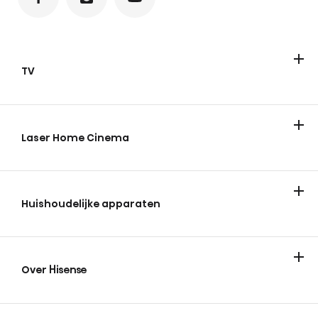
TV
Televisies
ULED Mini-LED
FHD/HD
QLED
Laser Home Cinema
Huishoudelijke apparaten
Koelen & vriezen
Wassen en drogen
Over Hisense
Over Hisense
Nieuws en tips
Vacatures