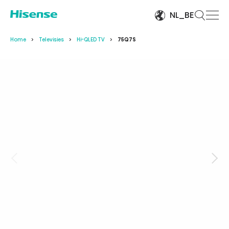
NL_BE
Home
Televisies
Hi-QLED TV
75Q7S