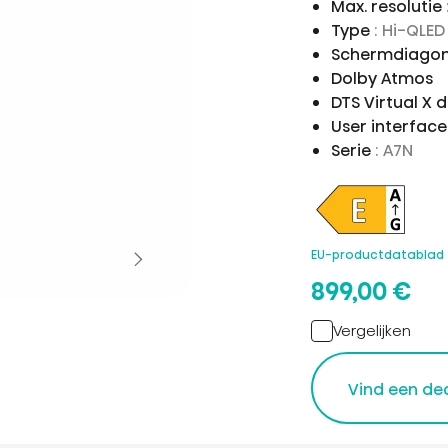
Max. resolutie
Type
: Hi-QLE
Schermdiagon
Dolby Atmos
DTS Virtual X 
User interfac
Serie
: A7N
EU-productdatablad
899,00 €
Vergelijken
Vind een de