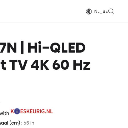
NL_BE
 A7N | Hi-QLED
 TV 4K 60 Hz
)
 with
aal (cm)
: 65 in