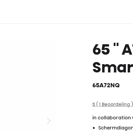
65 ''
Smart
65A72NQ
5 ( 1 Beoordeling 
in collaboration
Schermdiagon