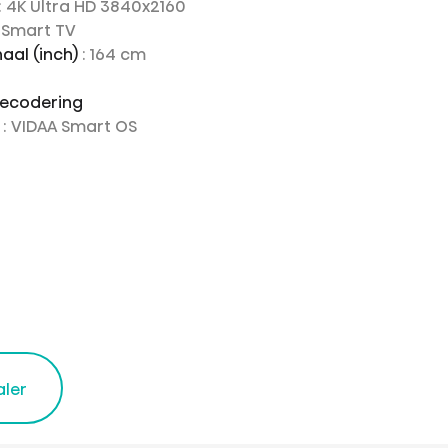
: 4K Ultra HD 3840x2160
D Smart TV
aal (inch)
: 164 cm
decodering
e
: VIDAA Smart OS
aler