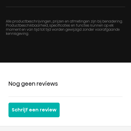
Alle productbeschrijvingen, prijzen en afmetingen zijn bij benadering.
Productbeschikbaarheid, specificaties en functies kunnen op elk
moment en van tijd tot tijd worden gewijzigd zonder voorafgaande
kennisgeving.
Nog geen reviews
Schrijf een review