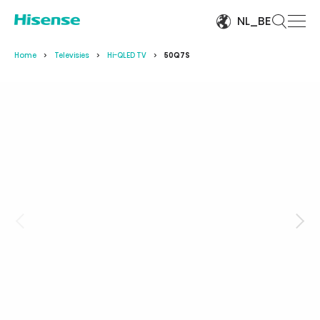
NL_BE
Home
Televisies
Hi-QLED TV
50Q7S