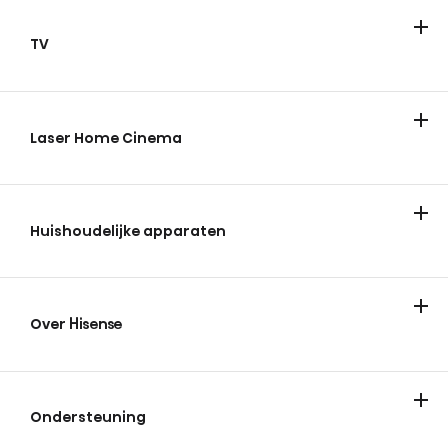
TV
Televisies
ULED Mini-LED
FHD/HD
QLED
Laser Home Cinema
Huishoudelijke apparaten
Koelen & vriezen
Wassen en drogen
Over Hisense
Over Hisense
Nieuws en tips
Vacatures
Experience Center
Ondersteuning