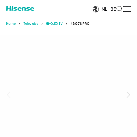
NL_BE
Home
Televisies
Hi-QLED TV
43Q7S PRO