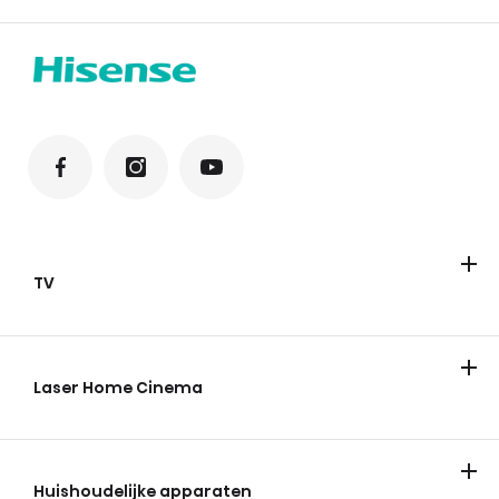
TV
Televisies
ULED Mini-LED
FHD/HD
QLED
Laser Home Cinema
Huishoudelijke apparaten