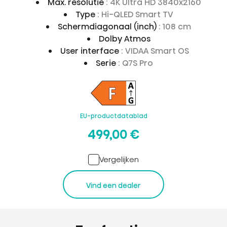
Max. resolutie
: 4K Ultra HD 3840x2160
Type
: Hi-QLED Smart TV
Schermdiagonaal (inch)
: 108 cm
Dolby Atmos
User interface
: VIDAA Smart OS
Serie
: Q7S Pro
EU-productdatablad
499,00 €
Vergelijken
Vind een dealer