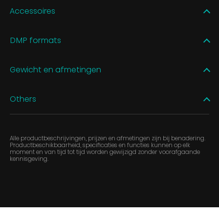
Accessoires
DMP formats
Gewicht en afmetingen
Others
Alle productbeschrijvingen, prijzen en afmetingen zijn bij benadering.
Productbeschikbaarheid, specificaties en functies kunnen op elk
moment en van tijd tot tijd worden gewijzigd zonder voorafgaande
kennisgeving.