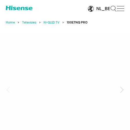
NL_BE
Home
Televisies
Hi-QLED TV
100E7NQ PRO