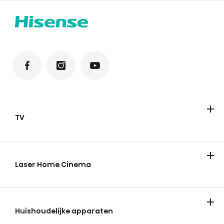
TV
Televisies
ULED Mini-LED
FHD/HD
QLED
Laser Home Cinema
Huishoudelijke apparaten