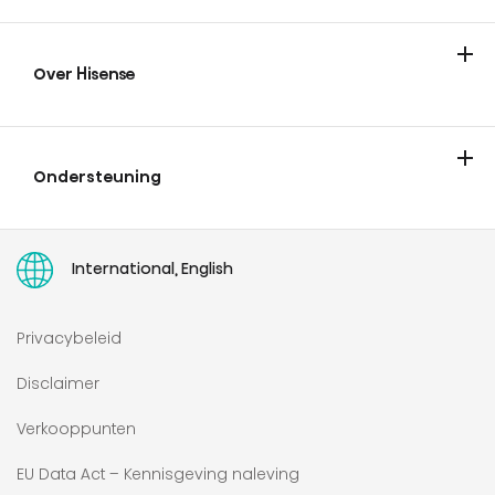
Koelen & vriezen
Wassen en drogen
Over Hisense
Over Hisense
Nieuws en tips
Vacatures
Experience Center
Ondersteuning
Contact
Garantie & registratie
Ondersteuning
Serviceverzoek
Toegankelijkheidsverklaring
User manuals
International, English
Privacybeleid
Disclaimer
Verkooppunten
EU Data Act – Kennisgeving naleving