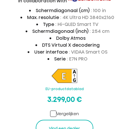
in collaboration with
Schermdiagonaal (cm)
: 100 in
Max. resolutie
: 4K Ultra HD 3840x2160
Type
: Hi-QLED Smart TV
Schermdiagonaal (inch)
: 254 cm
Dolby Atmos
DTS Virtual X decodering
User interface
: VIDAA Smart OS
Serie
: E7N PRO
EU-productdatablad
3.299,00 €
Vergelijken
Vind een dealer