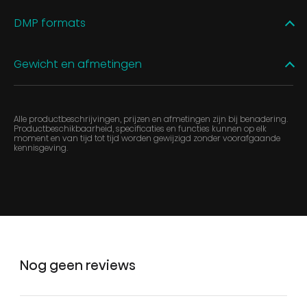
DMP formats
Gewicht en afmetingen
Alle productbeschrijvingen, prijzen en afmetingen zijn bij benadering.
Productbeschikbaarheid, specificaties en functies kunnen op elk
moment en van tijd tot tijd worden gewijzigd zonder voorafgaande
kennisgeving.
Nog geen reviews