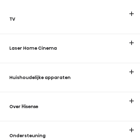
TV
Televisies
ULED Mini-LED
FHD/HD
QLED
Laser Home Cinema
Huishoudelijke apparaten
Koelen & vriezen
Wassen en drogen
Over Hisense
Over Hisense
Nieuws en tips
Vacatures
Experience Center
Ondersteuning