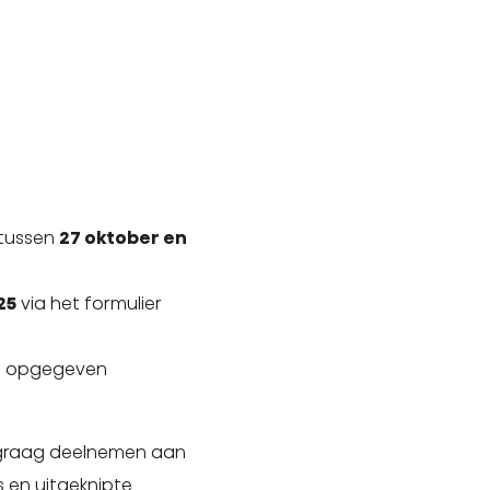
 tussen
27 oktober en
25
via het formulier
et opgegeven
e graag deelnemen aan
 en uitgeknipte