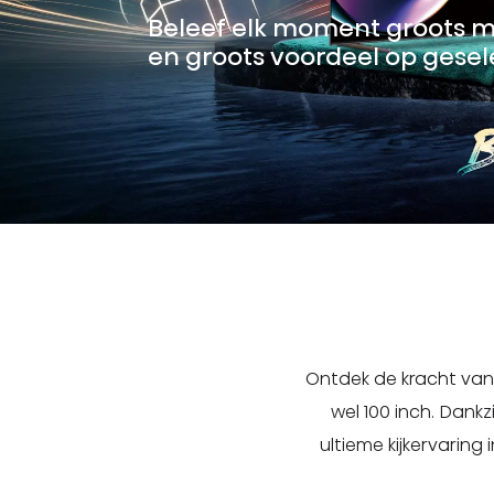
Beleef elk moment groots 
en groots voordeel op gesel
Ontdek de kracht van
wel 100 inch. Dank
ultieme kijkervaring