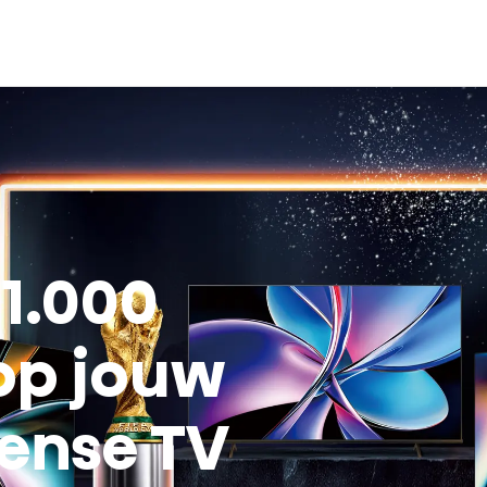
€1.000
op jouw
ense TV