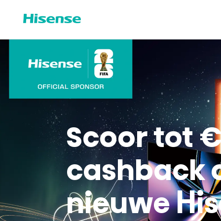
Scoor tot 
cashback 
nieuwe His