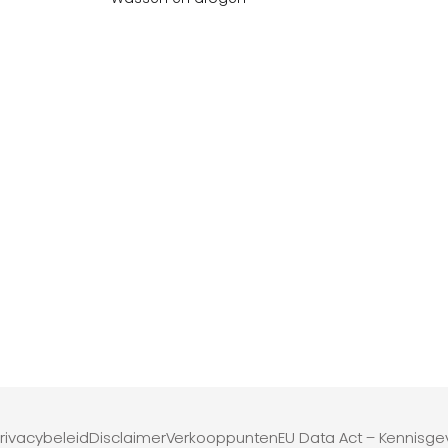
rivacybeleid
Disclaimer
Verkooppunten
EU Data Act – Kennisge