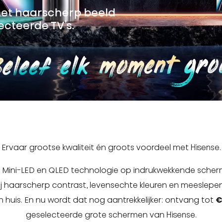
met haarscherp beeld
ecteerde TV’s.
Ervaar grootse kwaliteit én groots voordeel met Hisense.
 Mini-LED en QLED technologie op indrukwekkende sche
zij haarscherp contrast, levensechte kleuren en meeslepen
 in huis. En nu wordt dat nog aantrekkelijker: ontvang tot
€
geselecteerde grote schermen van Hisense.