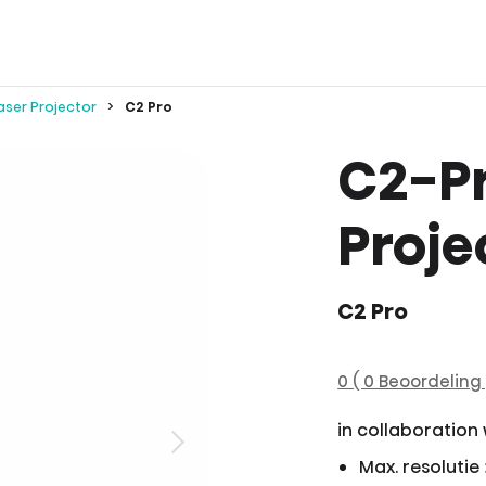
aser Projector
C2 Pro
C2-Pr
Proje
C2 Pro
0 ( 0 Beoordeling 
in collaboration
Max. resolutie