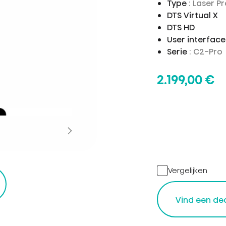
Type
: Laser P
DTS Virtual X
DTS HD
User interfac
Serie
: C2-Pro
2.199,00 €
Vergelijken
r
Vind een de