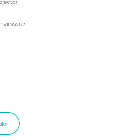
rojector
e
: VIDAA U7
aler