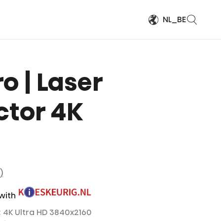
NL_BE
o | Laser
ctor 4K
)
 with
: 4K Ultra HD 3840x2160