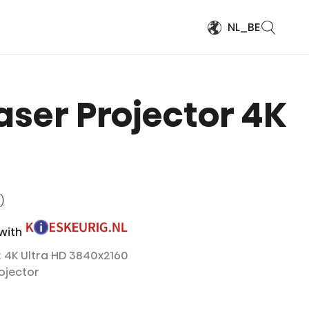
NL_BE
Laser Projector 4K
)
 with
: 4K Ultra HD 3840x2160
rojector