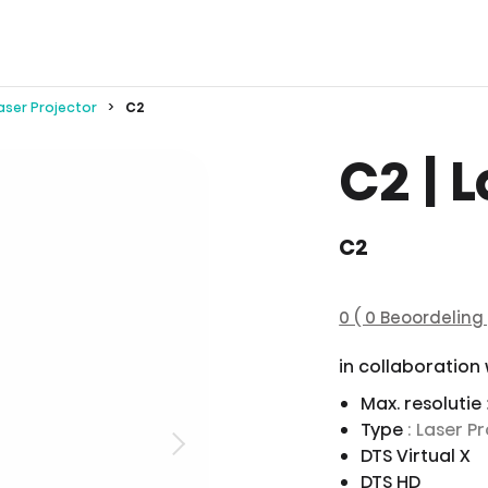
aser Projector
C2
C2 | 
C2
0 ( 0 Beoordeling 
in collaboration
Max. resolutie
Type
: Laser P
DTS Virtual X
DTS HD