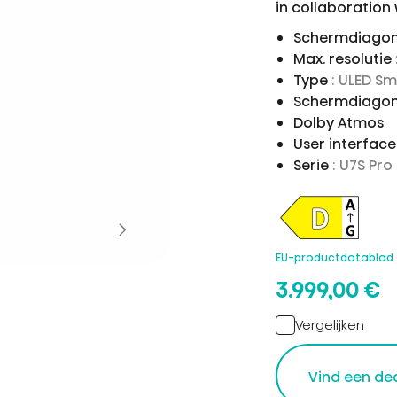
in collaboration
Schermdiagon
Max. resolutie
Type
: ULED S
Schermdiagon
Dolby Atmos
User interfac
Serie
: U7S Pro
EU-productdatablad
3.999,00 €
Vergelijken
Vind een de