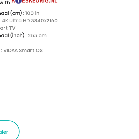
 with
aal (cm)
: 100 in
: 4K Ultra HD 3840x2160
mart TV
aal (inch)
: 253 cm
e
: VIDAA Smart OS
aler