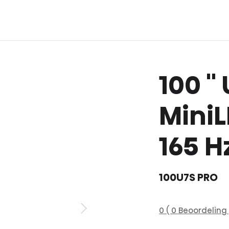
100 ''
MiniL
165 H
100U7S PRO
0 ( 0 Beoordeling 