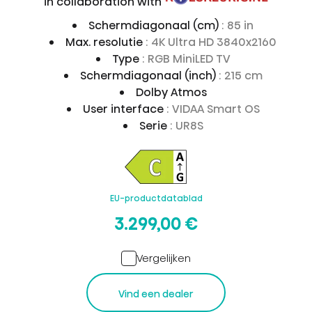
in collaboration with
Schermdiagonaal (cm)
: 85 in
Max. resolutie
: 4K Ultra HD 3840x2160
Type
: RGB MiniLED TV
Schermdiagonaal (inch)
: 215 cm
Dolby Atmos
User interface
: VIDAA Smart OS
Serie
: UR8S
EU-productdatablad
3.299,00 €
Vergelijken
Vind een dealer