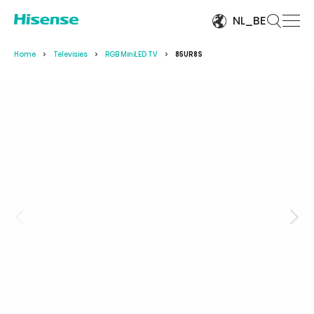
NL_BE
Home
Televisies
RGB MiniLED TV
85UR8S