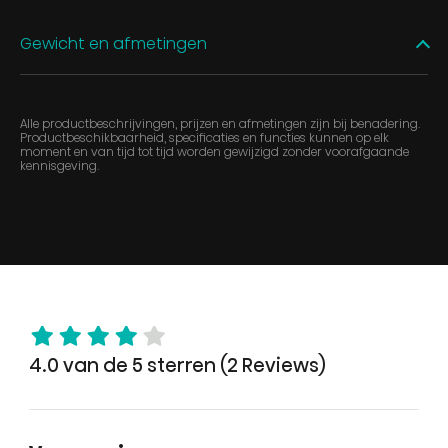
Gewicht en afmetingen
Alle productbeschrijvingen, prijzen en afmetingen zijn bij benadering.
Productbeschikbaarheid, specificaties en functies kunnen op elk
moment en van tijd tot tijd worden gewijzigd zonder voorafgaande
kennisgeving.
4.0 van de 5 sterren (2 Reviews)