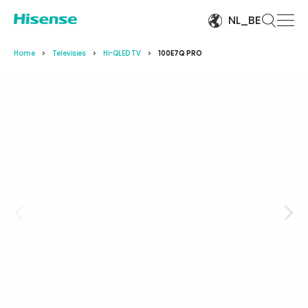
NL_BE
Home
Televisies
Hi-QLED TV
100E7Q PRO