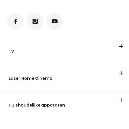
TV
Televisies
ULED Mini-LED
FHD/HD
QLED
Laser Home Cinema
Huishoudelijke apparaten
Koelen & vriezen
Wassen en drogen