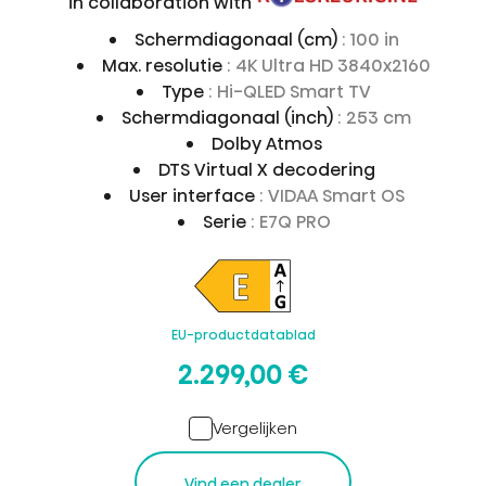
in collaboration with
Schermdiagonaal (cm)
: 100 in
Max. resolutie
: 4K Ultra HD 3840x2160
Type
: Hi-QLED Smart TV
Schermdiagonaal (inch)
: 253 cm
Dolby Atmos
DTS Virtual X decodering
User interface
: VIDAA Smart OS
Serie
: E7Q PRO
EU-productdatablad
2.299,00 €
Vergelijken
Vind een dealer