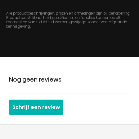
Alle productbeschrijvingen, prijzen en afmetingen zijn bij benadering.
Productbeschikbaarheid, specificaties en functies kunnen op elk
moment en van tijd tot tijd worden gewijzigd zonder voorafgaande
kennisgeving.
Nog geen reviews
Schrijf een review