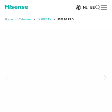
NL_BE
Home
Televisies
Hi-QLED TV
85E77Q PRO