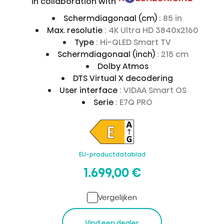
in collaboration with
Schermdiagonaal (cm)
: 85 in
Max. resolutie
: 4K Ultra HD 3840x2160
Type
: Hi-QLED Smart TV
Schermdiagonaal (inch)
: 215 cm
Dolby Atmos
DTS Virtual X decodering
User interface
: VIDAA Smart OS
Serie
: E7Q PRO
EU-productdatablad
1.699,00 €
Vergelijken
Vind een dealer