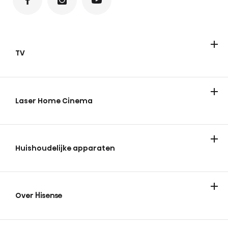
TV
Televisies
ULED Mini-LED
FHD/HD
QLED
Laser Home Cinema
Huishoudelijke apparaten
Koelen & vriezen
Wassen en drogen
Over Hisense
Over Hisense
Nieuws en tips
Vacatures