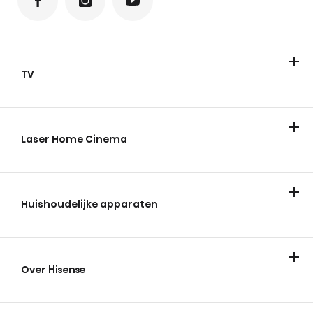
TV
Televisies
ULED Mini-LED
FHD/HD
QLED
Laser Home Cinema
Huishoudelijke apparaten
Koelen & vriezen
Wassen en drogen
Over Hisense
Over Hisense
Nieuws en tips
Vacatures