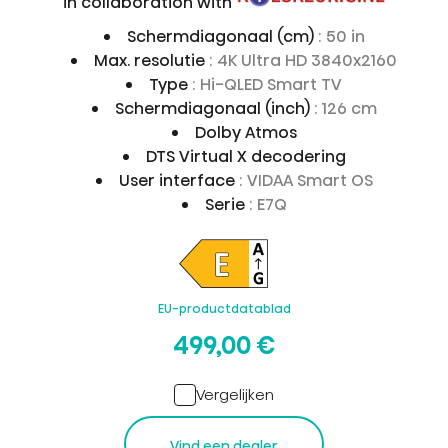
in collaboration with
Schermdiagonaal (cm)
: 50 in
Max. resolutie
: 4K Ultra HD 3840x2160
Type
: Hi-QLED Smart TV
Schermdiagonaal (inch)
: 126 cm
Dolby Atmos
DTS Virtual X decodering
User interface
: VIDAA Smart OS
Serie
: E7Q
EU-productdatablad
499,00 €
Vergelijken
Vind een dealer