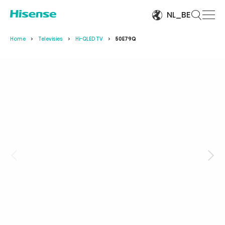
NL_BE
Home
Televisies
Hi-QLED TV
50E79Q