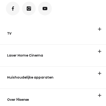
TV
Televisies
ULED Mini-LED
FHD/HD
QLED
Laser Home Cinema
Huishoudelijke apparaten
Koelen & vriezen
Wassen en drogen
Over Hisense