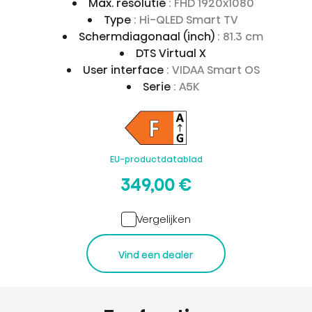
Max. resolutie
: FHD 1920x1080
Type
: Hi-QLED Smart TV
Schermdiagonaal (inch)
: 81.3 cm
DTS Virtual X
User interface
: VIDAA Smart OS
Serie
: A5K
EU-productdatablad
349,00 €
Vergelijken
Vind een dealer