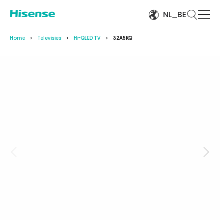
NL_BE
Home
Televisies
Hi-QLED TV
32A5KQ