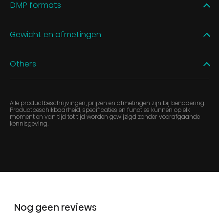
DMP formats
Gewicht en afmetingen
Others
Alle productbeschrijvingen, prijzen en afmetingen zijn bij benadering.
Productbeschikbaarheid, specificaties en functies kunnen op elk
moment en van tijd tot tijd worden gewijzigd zonder voorafgaande
kennisgeving.
Nog geen reviews