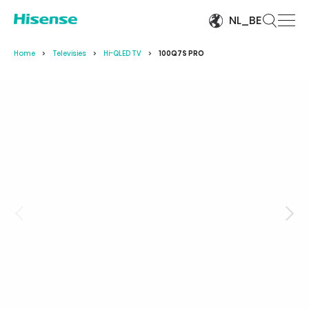
NL_BE
Home
Televisies
Hi-QLED TV
100Q7S PRO