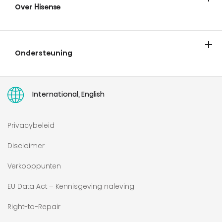
Over Hisense
Over Hisense
Nieuws en tips
Vacatures
Experience Center
Ondersteuning
Contact
Garantie & registratie
Ondersteuning
Serviceverzoek
Toegankelijkheidsverklaring
User manuals
International, English
Privacybeleid
Disclaimer
Verkooppunten
EU Data Act – Kennisgeving naleving
Right-to-Repair