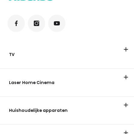
TV
Televisies
ULED Mini-LED
FHD/HD
QLED
Laser Home Cinema
Huishoudelijke apparaten
Koelen & vriezen
Wassen en drogen