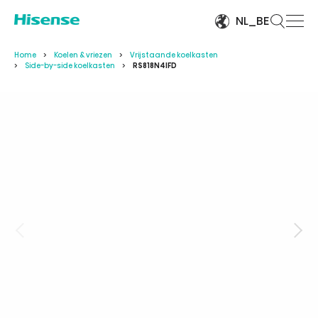
NL_BE
Home
Koelen & vriezen
Vrijstaande koelkasten
Side-by-side koelkasten
RS818N4IFD