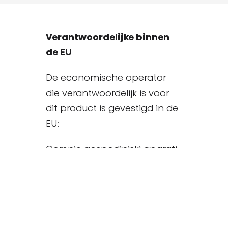
Verantwoordelijke binnen
de EU
De economische operator
die verantwoordelijk is voor
dit product is gevestigd in de
EU:
Gorenje gospodinjski aparati,
d.o.o.
Partizanska cesta 12, 3320
Velenje, SI