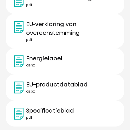
pdf
EU‑verklaring van
overeenstemming
pdf
Energielabel
ashx
EU-productdatablad
aspx
Specificatieblad
pdf