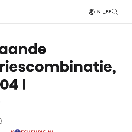
NL_BE
taande
riescombinatie,
04 l
C
)