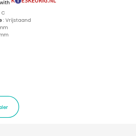
 with
: C
ie
: Vrijstaand
 mm
0 mm
aler