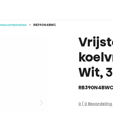
vriescombinaties
RB390N4BWC
Vrijs
koelv
Wit, 3
RB390N4BW
0 ( 0 Beoordeling 