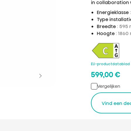
in collaboration
Energieklasse
Type installat
Breedte
: 595
Hoogte
: 186
EU-productdatablad
599,00 €
Vergelijken
Vind een de