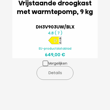
Vrijstaande droogkast
met warmtepomp, 9 kg
DH3V903UW/BLX
4.8 ( 7 )
EU-productdatablad
649,00 €
Vergelijken
Details