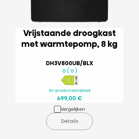
Vrijstaande droogkast
met warmtepomp, 8 kg
DH3V800UB/BLX
0 ( 0 )
EU-productdatablad
699,00 €
Vergelijken
Details