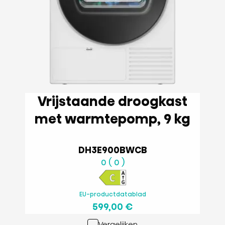
Vrijstaande droogkast
met warmtepomp, 9 kg
DH3E900BWCB
0 ( 0 )
EU-productdatablad
599,00 €
Vergelijken