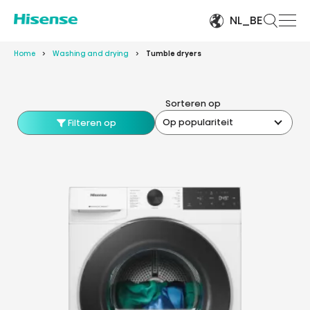
NL_BE
Home
Washing and drying
Tumble dryers
Sorteren op
Op populariteit
Filteren op