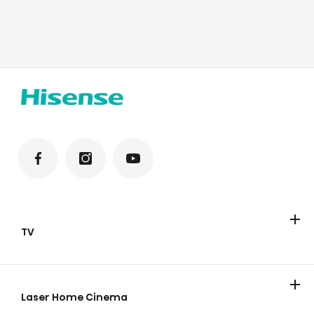
TV
Televisies
ULED Mini-LED
FHD/HD
QLED
Laser Home Cinema